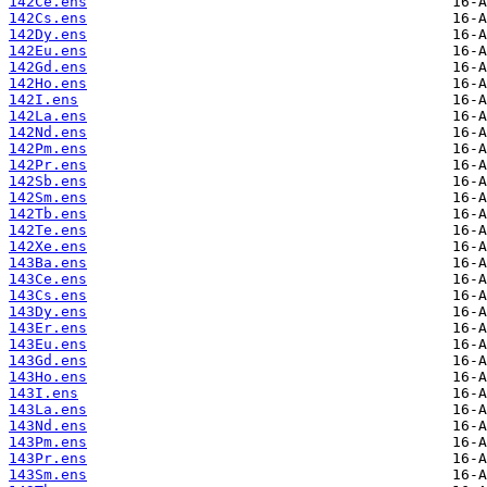
142Ce.ens
142Cs.ens
142Dy.ens
142Eu.ens
142Gd.ens
142Ho.ens
142I.ens
142La.ens
142Nd.ens
142Pm.ens
142Pr.ens
142Sb.ens
142Sm.ens
142Tb.ens
142Te.ens
142Xe.ens
143Ba.ens
143Ce.ens
143Cs.ens
143Dy.ens
143Er.ens
143Eu.ens
143Gd.ens
143Ho.ens
143I.ens
143La.ens
143Nd.ens
143Pm.ens
143Pr.ens
143Sm.ens