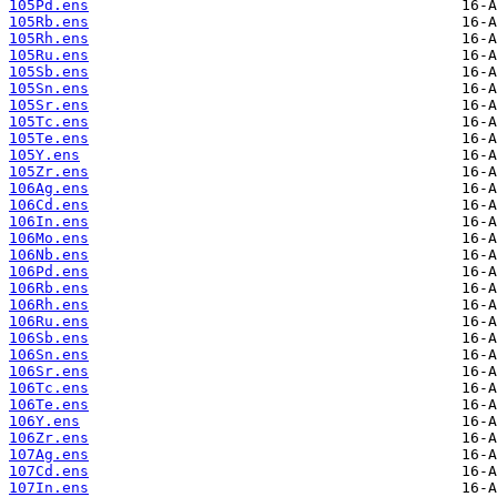
105Pd.ens
105Rb.ens
105Rh.ens
105Ru.ens
105Sb.ens
105Sn.ens
105Sr.ens
105Tc.ens
105Te.ens
105Y.ens
105Zr.ens
106Ag.ens
106Cd.ens
106In.ens
106Mo.ens
106Nb.ens
106Pd.ens
106Rb.ens
106Rh.ens
106Ru.ens
106Sb.ens
106Sn.ens
106Sr.ens
106Tc.ens
106Te.ens
106Y.ens
106Zr.ens
107Ag.ens
107Cd.ens
107In.ens