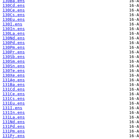
130Ba.ens
130Cd.ens
130Ce.ens
130Cs.ens
130Eu.ens
130I.ens
130In.ens
130La.ens
130Nd.ens
130Pd.ens
130Pm.ens
130Pr.ens
130Sb.ens
130Sm.ens
130Sn.ens
130Te.ens
130Xe.ens
131Ag.ens
131Ba.ens
131Cd.ens
131Ce.ens
131Cs.ens
131Eu.ens
131I.ens
131In.ens
131La.ens
131Nd.ens
131Pd.ens
131Pm.ens
131Pr.ens