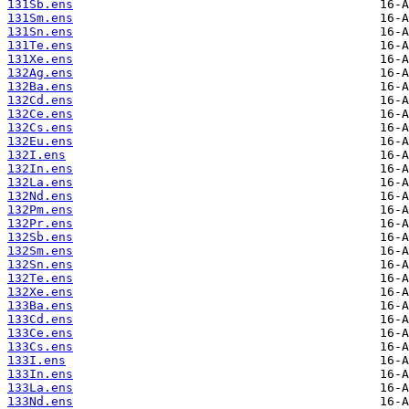
131Sb.ens
131Sm.ens
131Sn.ens
131Te.ens
131Xe.ens
132Ag.ens
132Ba.ens
132Cd.ens
132Ce.ens
132Cs.ens
132Eu.ens
132I.ens
132In.ens
132La.ens
132Nd.ens
132Pm.ens
132Pr.ens
132Sb.ens
132Sm.ens
132Sn.ens
132Te.ens
132Xe.ens
133Ba.ens
133Cd.ens
133Ce.ens
133Cs.ens
133I.ens
133In.ens
133La.ens
133Nd.ens