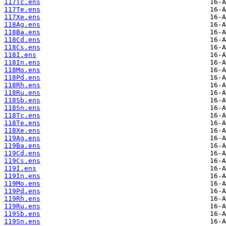
117Tc.ens
117Te.ens
117Xe.ens
118Ag.ens
118Ba.ens
118Cd.ens
118Cs.ens
118I.ens
118In.ens
118Mo.ens
118Pd.ens
118Rh.ens
118Ru.ens
118Sb.ens
118Sn.ens
118Tc.ens
118Te.ens
118Xe.ens
119Ag.ens
119Ba.ens
119Cd.ens
119Cs.ens
119I.ens
119In.ens
119Mo.ens
119Pd.ens
119Rh.ens
119Ru.ens
119Sb.ens
119Sn.ens