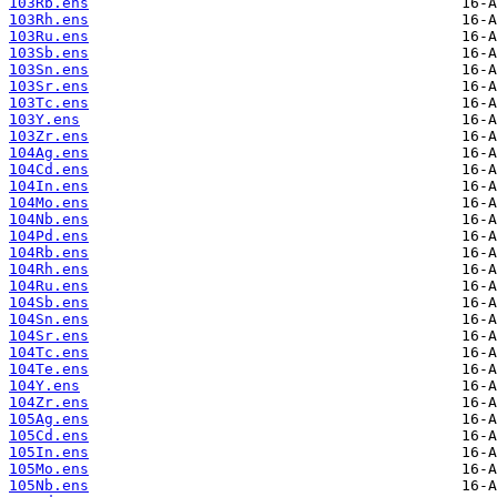
103Rb.ens
103Rh.ens
103Ru.ens
103Sb.ens
103Sn.ens
103Sr.ens
103Tc.ens
103Y.ens
103Zr.ens
104Ag.ens
104Cd.ens
104In.ens
104Mo.ens
104Nb.ens
104Pd.ens
104Rb.ens
104Rh.ens
104Ru.ens
104Sb.ens
104Sn.ens
104Sr.ens
104Tc.ens
104Te.ens
104Y.ens
104Zr.ens
105Ag.ens
105Cd.ens
105In.ens
105Mo.ens
105Nb.ens