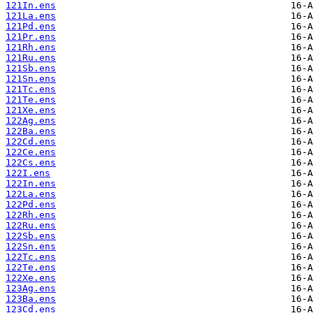
121In.ens
121La.ens
121Pd.ens
121Pr.ens
121Rh.ens
121Ru.ens
121Sb.ens
121Sn.ens
121Tc.ens
121Te.ens
121Xe.ens
122Ag.ens
122Ba.ens
122Cd.ens
122Ce.ens
122Cs.ens
122I.ens
122In.ens
122La.ens
122Pd.ens
122Rh.ens
122Ru.ens
122Sb.ens
122Sn.ens
122Tc.ens
122Te.ens
122Xe.ens
123Ag.ens
123Ba.ens
123Cd.ens