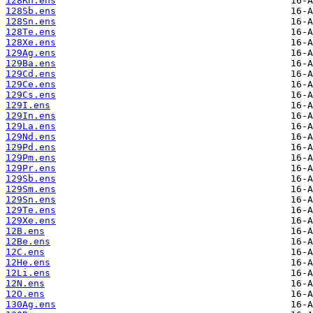
128Rh.ens
128Sb.ens
128Sn.ens
128Te.ens
128Xe.ens
129Ag.ens
129Ba.ens
129Cd.ens
129Ce.ens
129Cs.ens
129I.ens
129In.ens
129La.ens
129Nd.ens
129Pd.ens
129Pm.ens
129Pr.ens
129Sb.ens
129Sm.ens
129Sn.ens
129Te.ens
129Xe.ens
12B.ens
12Be.ens
12C.ens
12He.ens
12Li.ens
12N.ens
12O.ens
130Ag.ens